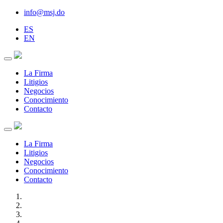
info@msj.do
ES
EN
La Firma
Litigios
Negocios
Conocimiento
Contacto
La Firma
Litigios
Negocios
Conocimiento
Contacto